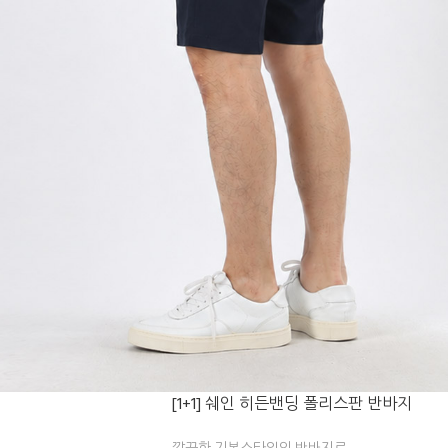
[1+1] 쉐인 히든밴딩 폴리스판 반바지