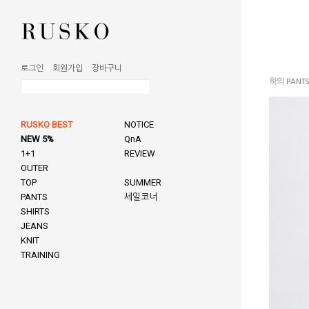
로그인
회원가입
장바구니
하의 PANT
RUSKO BEST
NOTICE
NEW 5%
QnA
1+1
REVIEW
OUTER
TOP
SUMMER
PANTS
세일코너
SHIRTS
JEANS
KNIT
TRAINING