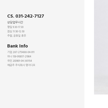
CS. 031-242-7127
상담업무시간
평일 9:30-17:30
점심 11:50-12:50
주말, 공휴일 휴무
_
Bank Info
기업 287-275488-04-011
하나 159-910017-21904
국민 203901-04-361154
예금주 주식회사 명지디오
_
_
_