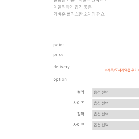
깔끔한 기본스타일의 반바지로
데일리하게 입기 좋은
가벼운 폴리스판 소재의 팬츠
p o i n t
p r i c e
d e l i v e r y
※제주/도서지역은 추가배
o p t i o n
컬러
사이즈
컬러
사이즈