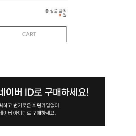
총 상품 금액
0
원
CART