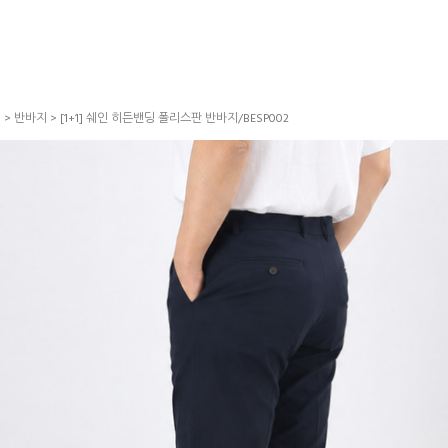
S
>
반바지
> [1+1] 쉐인 히든밴딩 폴리스판 반바지/BESP002