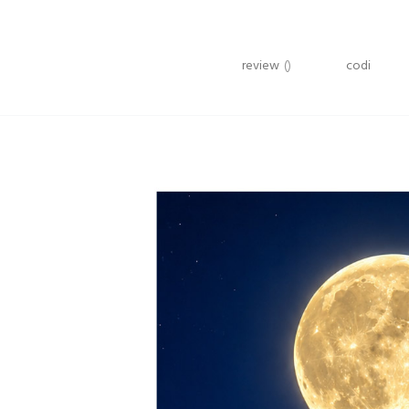
review
()
codi