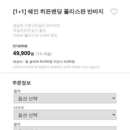
[1+1] 쉐인 히든밴딩 폴리스판 반바지
깔끔한 기본스타일의 반바지로
데일리하게 입기 좋은
가벼운 폴리스판 소재의 팬츠
57,800원
49,900
원
(1% 적립)
배송비 : 총 결제액 50,000원 미만시 3,000원
※제주/도서지역은 추가배송비가 발생하며, 안내차 연락을 드리고 있습니다.
주문정보
컬러
사이즈
컬러