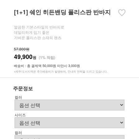
[1+1] 쉐인 히든밴딩 폴리스판 반바지
깔끔한 기본스타일의 반바지로
데일리하게 입기 좋은
가벼운 폴리스판 소재의 팬츠
57,800원
49,900
원
(1% 적립)
배송비 : 총 결제액 50,000원 미만시 3,000원
※제주/도서지역은 추가배송비가 발생하며, 안내차 연락을 드리고 있습니다.
주문정보
컬러
사이즈
컬러