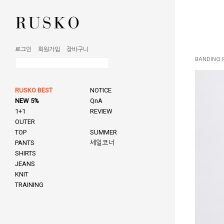
로그인
회원가입
장바구니
BANDING 
RUSKO BEST
NOTICE
NEW 5%
QnA
1+1
REVIEW
OUTER
TOP
SUMMER
PANTS
세일코너
SHIRTS
JEANS
KNIT
TRAINING