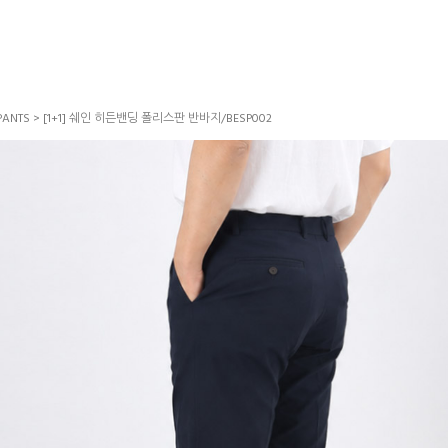
PANTS
> [1+1] 쉐인 히든밴딩 폴리스판 반바지/BESP002