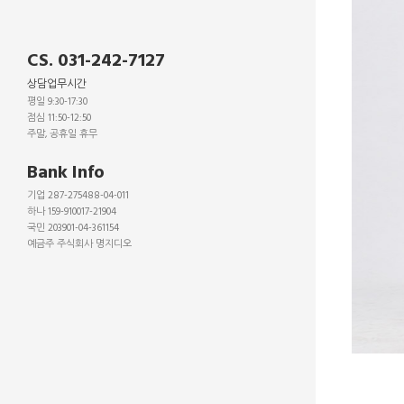
CS. 031-242-7127
상담업무시간
평일 9:30-17:30
점심 11:50-12:50
주말, 공휴일 휴무
_
Bank Info
기업 287-275488-04-011
하나 159-910017-21904
국민 203901-04-361154
예금주 주식회사 명지디오
_
_
_