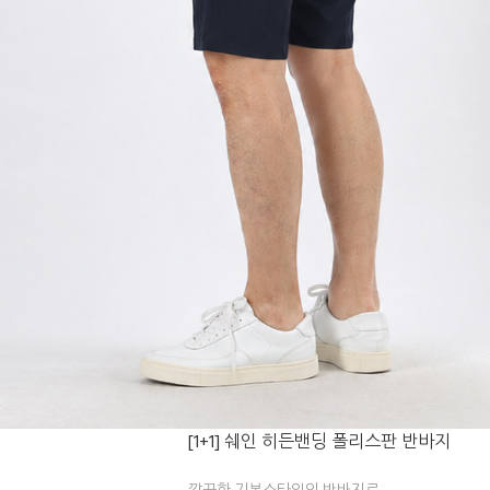
[1+1] 쉐인 히든밴딩 폴리스판 반바지