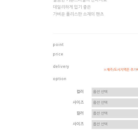
깔끔한 기본스타일의 반바지로
데일리하게 입기 좋은
가벼운 폴리스판 소재의 팬츠
p o i n t
p r i c e
d e l i v e r y
※제주/도서지역은 추가배
o p t i o n
컬러
사이즈
컬러
사이즈