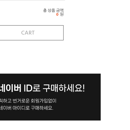
총 상품 금액
0
원
CART