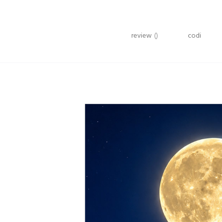
review
()
codi