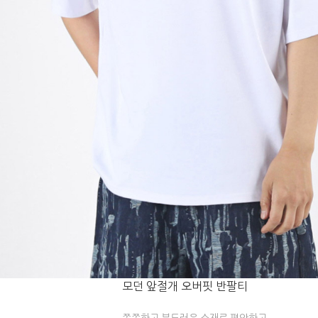
모던 앞절개 오버핏 반팔티