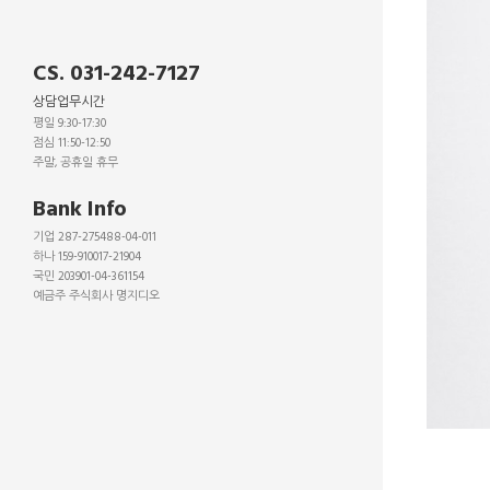
CS. 031-242-7127
상담업무시간
평일 9:30-17:30
점심 11:50-12:50
주말, 공휴일 휴무
_
Bank Info
기업 287-275488-04-011
하나 159-910017-21904
국민 203901-04-361154
예금주 주식회사 명지디오
_
_
_