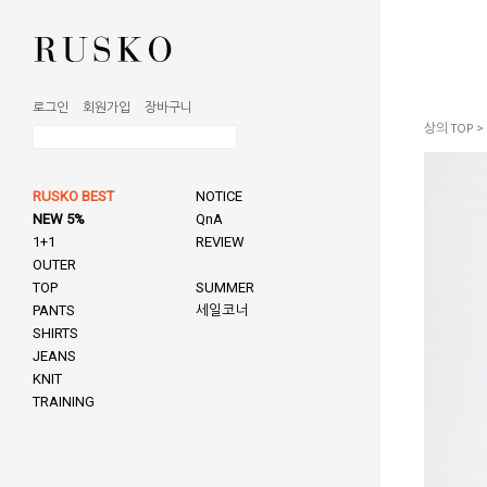
로그인
회원가입
장바구니
상의 TOP
>
RUSKO BEST
NOTICE
NEW 5%
QnA
1+1
REVIEW
OUTER
TOP
SUMMER
PANTS
세일코너
SHIRTS
JEANS
KNIT
TRAINING