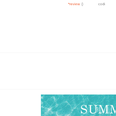
*review
()
codi