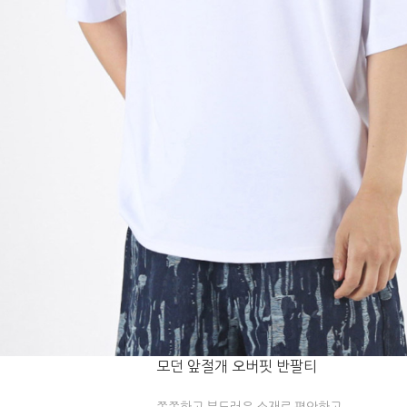
모던 앞절개 오버핏 반팔티