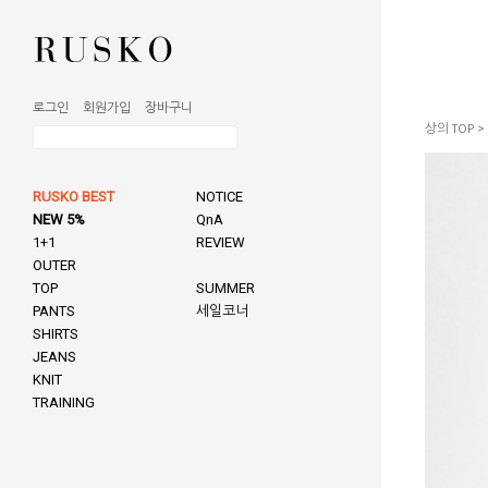
로그인
회원가입
장바구니
상의 TOP
>
RUSKO BEST
NOTICE
NEW 5%
QnA
1+1
REVIEW
OUTER
TOP
SUMMER
PANTS
세일코너
SHIRTS
JEANS
KNIT
TRAINING