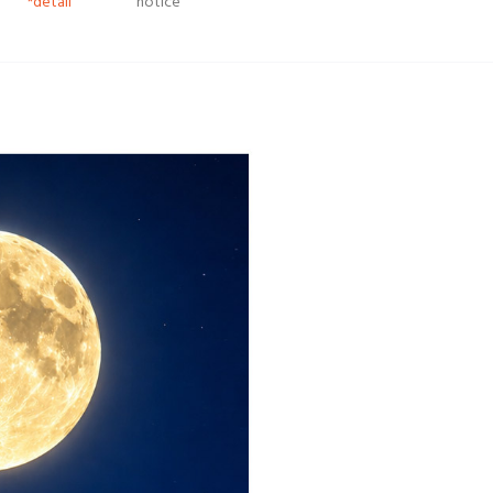
*detail
notice