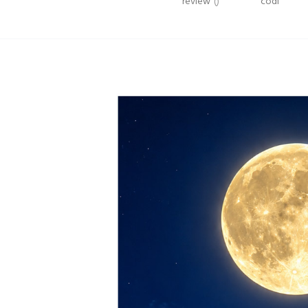
review
()
codi