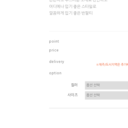
쫀쫀하고 부드러운 소재로 편안하고
어디에나 입기 좋은 스타일로
깔끔하게 입기 좋은 반팔티
p o i n t
p r i c e
d e l i v e r y
※제주/도서지역은 추가배
o p t i o n
컬러
사이즈