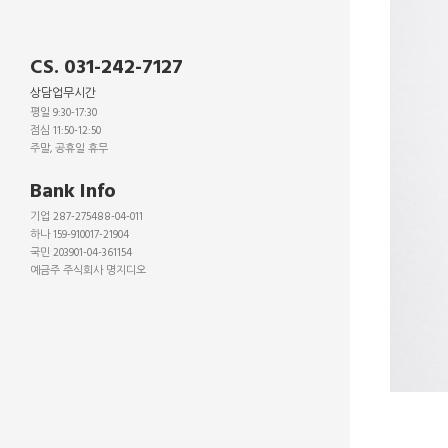
CS. 031-242-7127
상담업무시간
평일 9:30-17:30
점심 11:50-12:50
주말, 공휴일 휴무
_
Bank Info
기업 287-275488-04-011
하나 159-910017-21904
국민 203901-04-361154
예금주 주식회사 명지디오
_
_
_