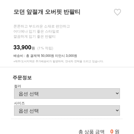
모던 앞절개 오버핏 반팔티
쫀쫀하고 부드러운 소재로 편안하고
어디에나 입기 좋은 스타일로
깔끔하게 입기 좋은 반팔티
33,900
원
(1% 적립)
배송비 : 총 결제액 50,000원 미만시 3,000원
※제주/도서지역은 추가배송비가 발생하며, 안내차 연락을 드리고 있습니다.
주문정보
컬러
사이즈
0
원
총 상품 금액