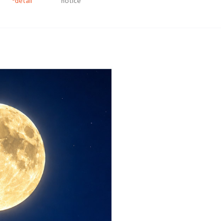
*detail
notice