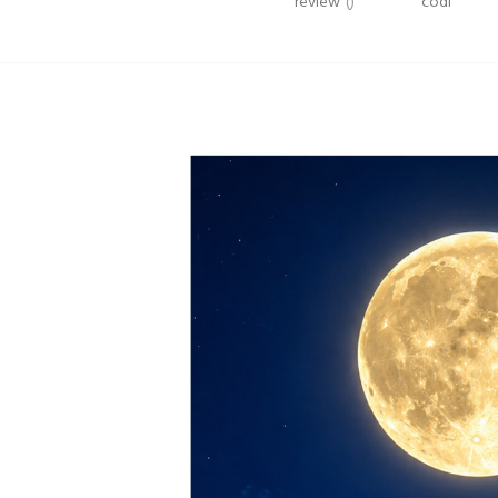
review
()
codi