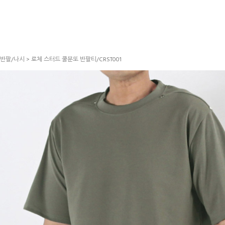
반팔/나시
> 로체 스터드 쿨분또 반팔티/CRST001