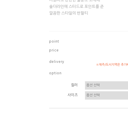
시원하고 탄탄한 쿨분또 소재에
숄더라인에 스터드로 포인트를 준
깔끔한 스타일의 반팔티
p o i n t
p r i c e
d e l i v e r y
※제주/도서지역은 추가배
o p t i o n
컬러
사이즈