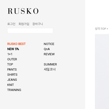
로그인
회원가입
장바구니
상의 TOP
>
RUSKO BEST
NOTICE
NEW 5%
QnA
1+1
REVIEW
OUTER
TOP
SUMMER
PANTS
세일코너
SHIRTS
JEANS
KNIT
TRAINING