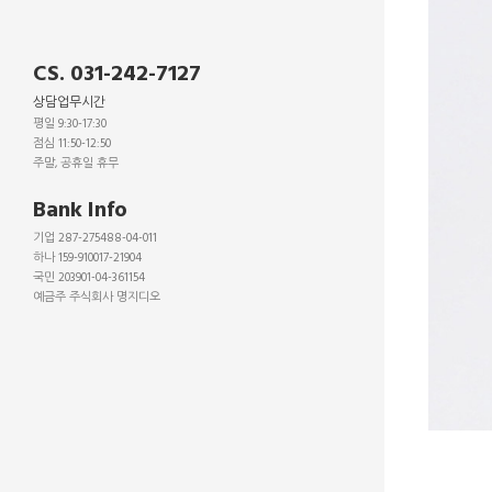
CS. 031-242-7127
상담업무시간
평일 9:30-17:30
점심 11:50-12:50
주말, 공휴일 휴무
_
Bank Info
기업 287-275488-04-011
하나 159-910017-21904
국민 203901-04-361154
예금주 주식회사 명지디오
_
_
_