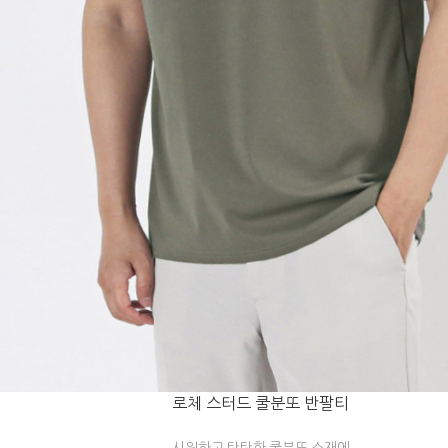
로체 스터드 쿨분또 반팔티