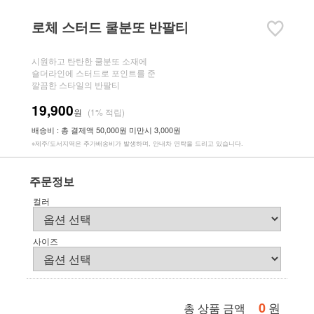
로체 스터드 쿨분또 반팔티
시원하고 탄탄한 쿨분또 소재에
숄더라인에 스터드로 포인트를 준
깔끔한 스타일의 반팔티
19,900
원
(1% 적립)
배송비 : 총 결제액 50,000원 미만시 3,000원
※제주/도서지역은 추가배송비가 발생하며, 안내차 연락을 드리고 있습니다.
주문정보
컬러
사이즈
0
원
총 상품 금액