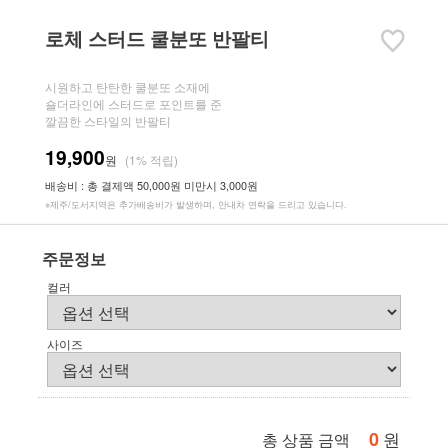
로체 스터드 쿨분또 반팔티
시원하고 탄탄한 쿨분또 소재에
숄더라인에 스터드로 포인트를 준
깔끔한 스타일의 반팔티
19,900
원
(1% 적립)
배송비 : 총 결제액 50,000원 미만시 3,000원
※제주/도서지역은 추가배송비가 발생하며, 안내차 연락을 드리고 있습니다.
주문정보
컬러
사이즈
0
원
총 상품 금액