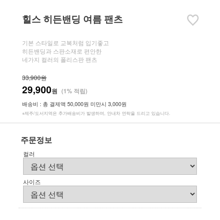
힐스 히든밴딩 여름 팬츠
기본 스타일로 교복처럼 입기좋고
히든밴딩과 스판소재로 편안한
네가지 컬러의 폴리스판 팬츠
33,900원
29,900
원
(1% 적립)
배송비 : 총 결제액 50,000원 미만시 3,000원
※제주/도서지역은 추가배송비가 발생하며, 안내차 연락을 드리고 있습니다.
주문정보
컬러
사이즈