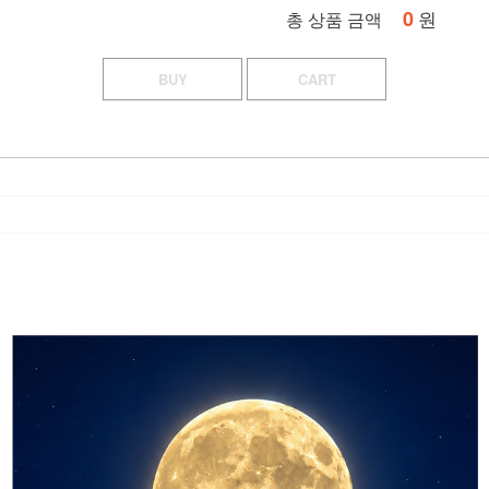
0
원
총 상품 금액
BUY
CART