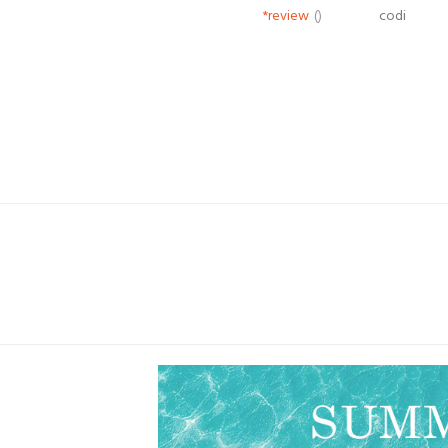
*review
()
codi