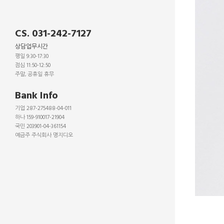
CS. 031-242-7127
상담업무시간
평일 9:30-17:30
점심 11:50-12:50
주말, 공휴일 휴무
_
Bank Info
기업 287-275488-04-011
하나 159-910017-21904
국민 203901-04-361154
예금주 주식회사 명지디오
_
_
_