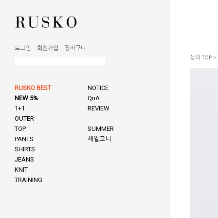
로그인
회원가입
장바구니
상의 TOP
>
RUSKO BEST
NOTICE
NEW 5%
QnA
1+1
REVIEW
OUTER
TOP
SUMMER
PANTS
세일코너
SHIRTS
JEANS
KNIT
TRAINING