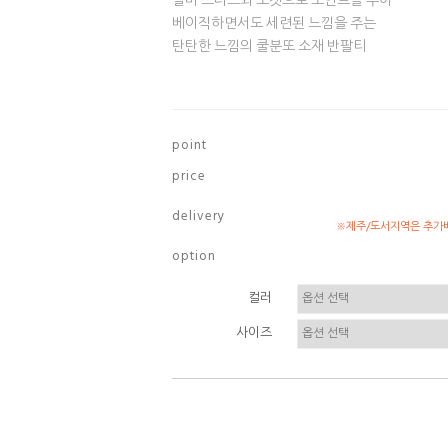
실버 스터드와 포켓으로 포인트를 주어
베이직하면서도 세련된 느낌을 주는
탄탄한 느낌의 쿨분또 소재 반팔티
p o i n t
p r i c e
d e l i v e r y
※제주/도서지역은 추가배
o p t i o n
컬러
사이즈