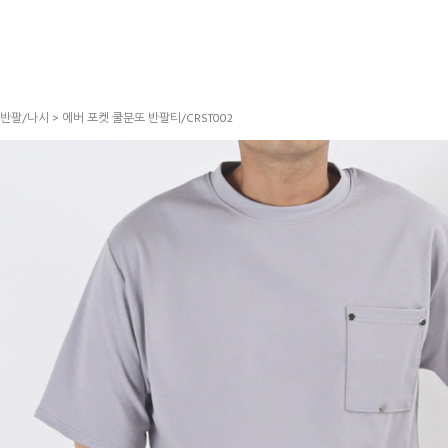
반팔/나시
> 에버 포켓 쿨분또 반팔티/CRST002