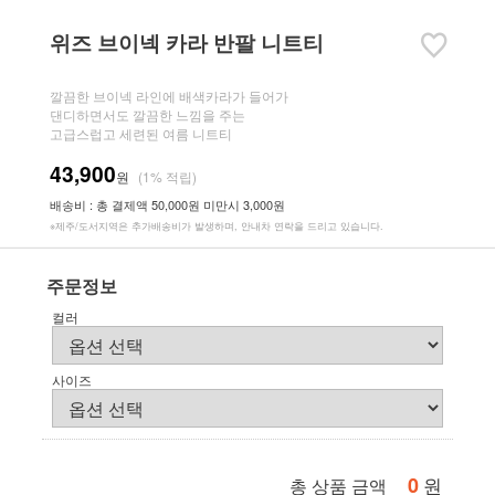
위즈 브이넥 카라 반팔 니트티
깔끔한 브이넥 라인에 배색카라가 들어가
댄디하면서도 깔끔한 느낌을 주는
고급스럽고 세련된 여름 니트티
43,900
원
(1% 적립)
배송비 : 총 결제액 50,000원 미만시 3,000원
※제주/도서지역은 추가배송비가 발생하며, 안내차 연락을 드리고 있습니다.
주문정보
컬러
사이즈
0
원
총 상품 금액