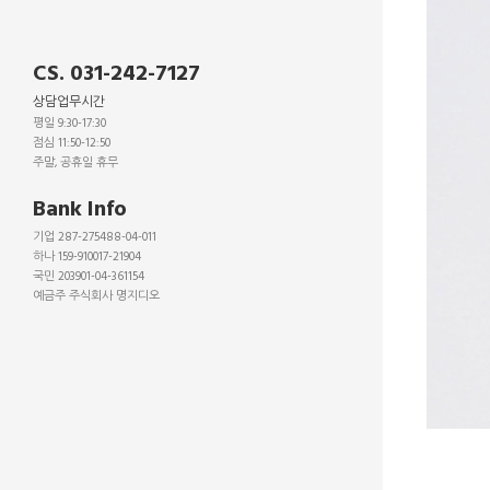
CS. 031-242-7127
상담업무시간
평일 9:30-17:30
점심 11:50-12:50
주말, 공휴일 휴무
_
Bank Info
기업 287-275488-04-011
하나 159-910017-21904
국민 203901-04-361154
예금주 주식회사 명지디오
_
_
_