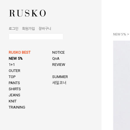
로그인
회원가입
장바구니
NEW 5%
>
RUSKO BEST
NOTICE
NEW 5%
QnA
1+1
REVIEW
OUTER
TOP
SUMMER
PANTS
세일코너
SHIRTS
JEANS
KNIT
TRAINING