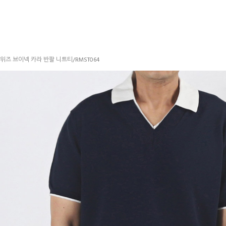
 위즈 브이넥 카라 반팔 니트티/RMST064