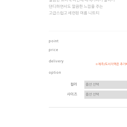
깔끔한 브이넥 라인에 배색카라가 들어가
댄디하면서도 깔끔한 느낌을 주는
고급스럽고 세련된 여름 니트티
p o i n t
p r i c e
d e l i v e r y
※제주/도서지역은 추가배
o p t i o n
컬러
사이즈