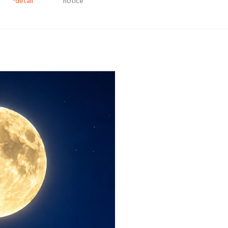
*detail
notice