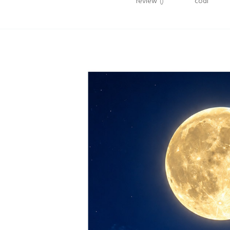
review
()
codi