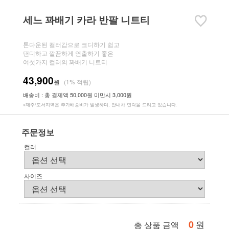
세느 꽈배기 카라 반팔 니트티
톤다운된 컬러감으로 코디하기 쉽고
댄디하고 깔끔하게 연출하기 좋은
여섯가지 컬러의 꽈배기 니트티
43,900
원
(1% 적립)
배송비 : 총 결제액 50,000원 미만시 3,000원
※제주/도서지역은 추가배송비가 발생하며, 안내차 연락을 드리고 있습니다.
주문정보
컬러
사이즈
0
원
총 상품 금액