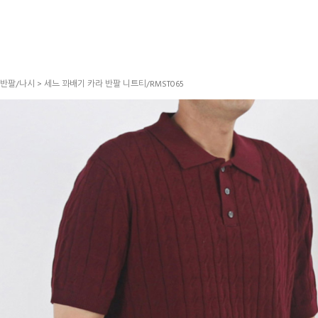
반팔/나시
> 세느 꽈배기 카라 반팔 니트티/RMST065