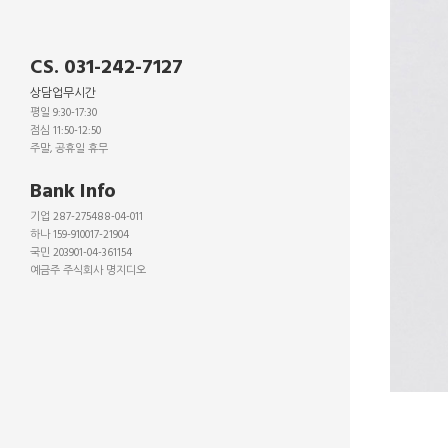
CS. 031-242-7127
상담업무시간
평일 9:30-17:30
점심 11:50-12:50
주말, 공휴일 휴무
_
Bank Info
기업 287-275488-04-011
하나 159-910017-21904
국민 203901-04-361154
예금주 주식회사 명지디오
_
_
_