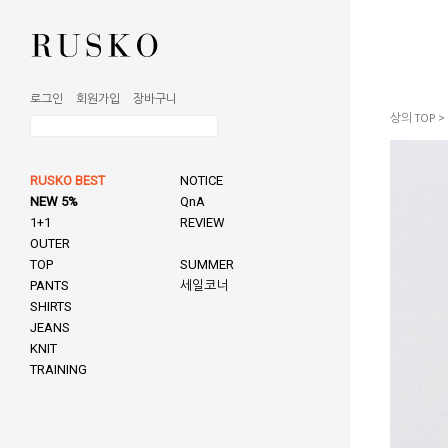
로그인
회원가입
장바구니
상의 TOP
>
RUSKO BEST
NOTICE
NEW 5%
QnA
1+1
REVIEW
OUTER
TOP
SUMMER
PANTS
세일코너
SHIRTS
JEANS
KNIT
TRAINING