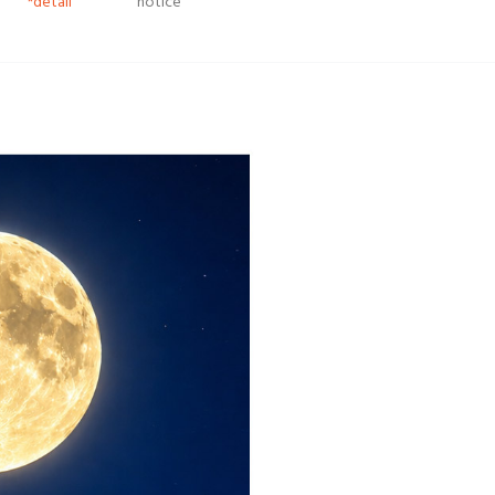
*detail
notice