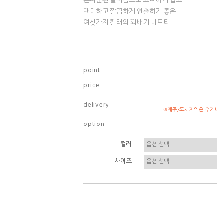
톤다운된 컬러감으로 코디하기 쉽고
댄디하고 깔끔하게 연출하기 좋은
여섯가지 컬러의 꽈배기 니트티
p o i n t
p r i c e
d e l i v e r y
※제주/도서지역은 추가배
o p t i o n
컬러
사이즈