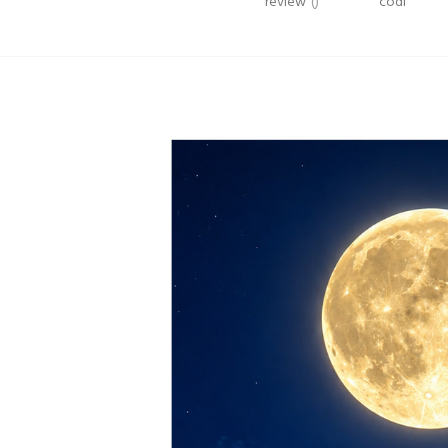
review
()
codi