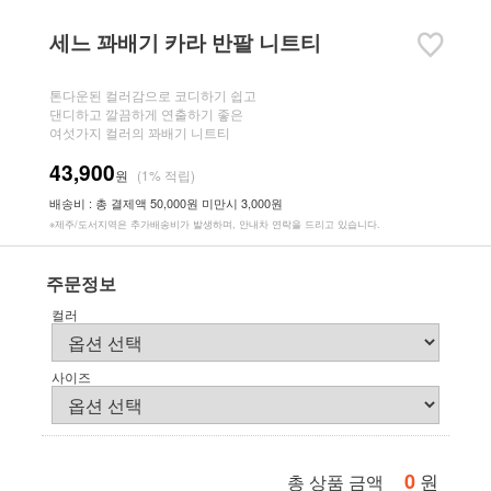
세느 꽈배기 카라 반팔 니트티
톤다운된 컬러감으로 코디하기 쉽고
댄디하고 깔끔하게 연출하기 좋은
여섯가지 컬러의 꽈배기 니트티
43,900
원
(1% 적립)
배송비 : 총 결제액 50,000원 미만시 3,000원
※제주/도서지역은 추가배송비가 발생하며, 안내차 연락을 드리고 있습니다.
주문정보
컬러
사이즈
0
원
총 상품 금액