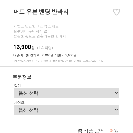
머프 우븐 밴딩 반바지
가볍고 탄탄한 바스락 소재로
실루엣이 무너지지 않아
깔끔한 핏으로 연출가능한 반바지
13,900
원
(1% 적립)
배송비 : 총 결제액 50,000원 미만시 3,000원
※제주/도서지역은 추가배송비가 발생하며, 안내차 연락을 드리고 있습니다.
주문정보
컬러
사이즈
0
원
총 상품 금액