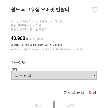
월드 피그워싱 오버핏 반팔티
피그먼트 워싱으로 빈티지 무드가 가득하고
전면 프린팅이 멋스러운
탄탄한 소재의 오버핏 반팔티
43,900
원
(1% 적립)
배송비 : 총 결제액 50,000원 미만시 3,000원
※제주/도서지역은 추가배송비가 발생하며, 안내차 연락을 드리고 있습니다.
주문정보
컬러
0
원
총 상품 금액
BUY
CART