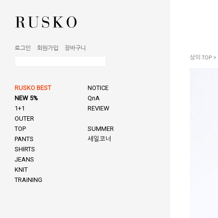
로그인
회원가입
장바구니
상의 TOP
>
RUSKO BEST
NOTICE
NEW 5%
QnA
1+1
REVIEW
OUTER
TOP
SUMMER
PANTS
세일코너
SHIRTS
JEANS
KNIT
TRAINING