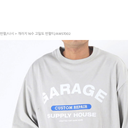
반팔/나시
> 개러지 16수 고밀도 반팔티/AWST002