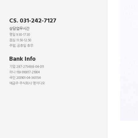
CS. 031-242-7127
상담업무시간
평일 9:30-17:30
점심 11:50-12:50
주말, 공휴일 휴무
_
Bank Info
기업 287-275488-04-011
하나 159-910017-21904
국민 203901-04-361154
예금주 주식회사 명지디오
_
_
_