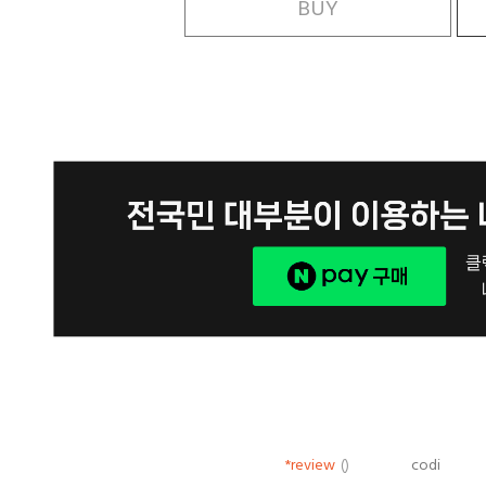
BUY
*review
()
codi