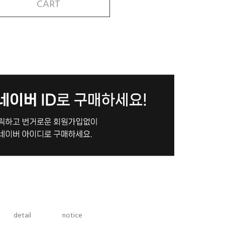
CART
detail
notice