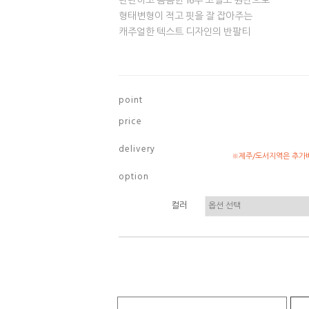
탄탄하고 촘촘한 16수 고밀도 원단으로
형태변형이 적고 핏을 잘 잡아주는
캐주얼한 텍스트 디자인의 반팔티
p o i n t
p r i c e
d e l i v e r y
※제주/도서지역은 추가배
o p t i o n
컬러