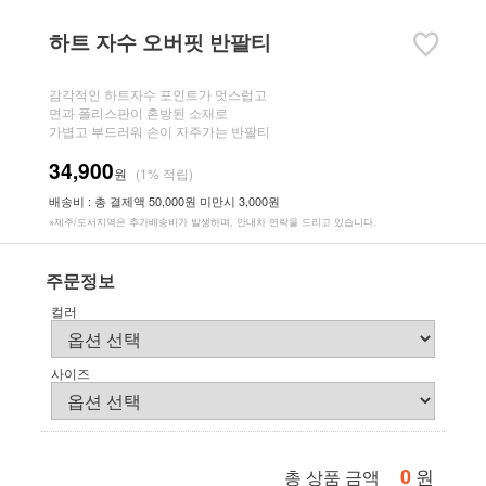
하트 자수 오버핏 반팔티
감각적인 하트자수 포인트가 멋스럽고
면과 폴리스판이 혼방된 소재로
가볍고 부드러워 손이 자주가는 반팔티
34,900
원
(1% 적립)
배송비 : 총 결제액 50,000원 미만시 3,000원
※제주/도서지역은 추가배송비가 발생하며, 안내차 연락을 드리고 있습니다.
주문정보
컬러
사이즈
0
원
총 상품 금액