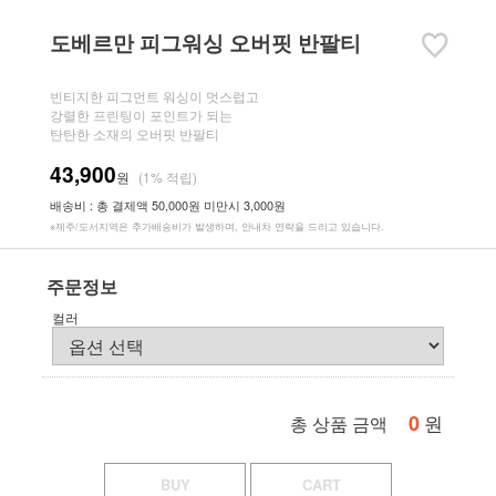
도베르만 피그워싱 오버핏 반팔티
빈티지한 피그먼트 워싱이 멋스럽고
강렬한 프린팅이 포인트가 되는
탄탄한 소재의 오버핏 반팔티
43,900
원
(1% 적립)
배송비 : 총 결제액 50,000원 미만시 3,000원
※제주/도서지역은 추가배송비가 발생하며, 안내차 연락을 드리고 있습니다.
주문정보
컬러
0
원
총 상품 금액
BUY
CART