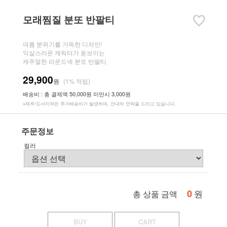
모래찜질 분또 반팔티
여름 분위기를 가득한 디자인!
익살스러운 캐릭터가 돋보이는
캐주얼한 라운드넥 분또 반팔티
29,900
원
(1% 적립)
배송비 : 총 결제액 50,000원 미만시 3,000원
※제주/도서지역은 추가배송비가 발생하며, 안내차 연락을 드리고 있습니다.
주문정보
컬러
0
원
총 상품 금액
BUY
CART