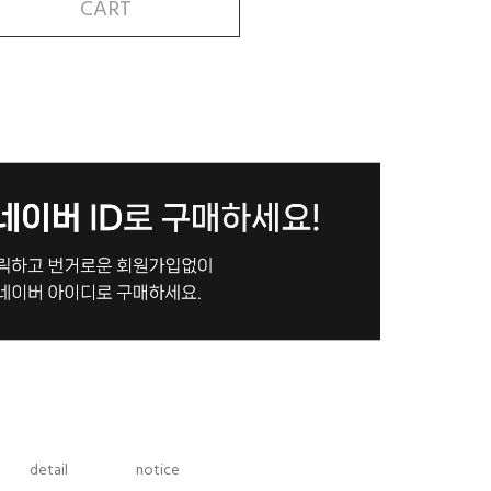
CART
detail
notice