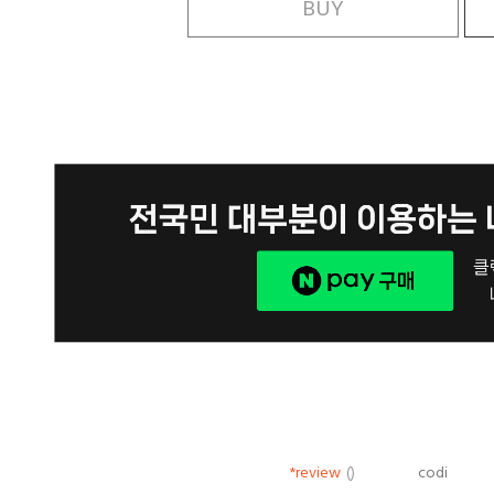
BUY
*review
()
codi