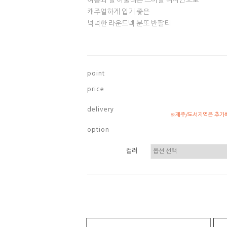
여름과 잘 어울리는 스마일 디자인으로
캐주얼하게 입기 좋은
넉넉한 라운드넥 분또 반팔티
p o i n t
p r i c e
d e l i v e r y
※제주/도서지역은 추가배
o p t i o n
컬러