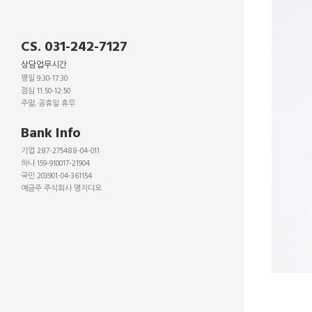
CS. 031-242-7127
상담업무시간
평일 9:30-17:30
점심 11:50-12:50
주말, 공휴일 휴무
_
Bank Info
기업 287-275488-04-011
하나 159-910017-21904
국민 203901-04-361154
예금주 주식회사 명지디오
_
_
_