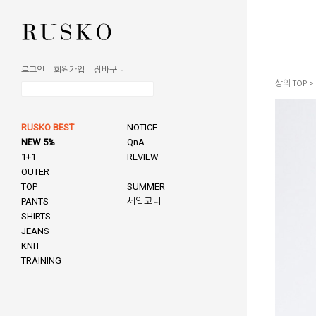
로그인
회원가입
장바구니
상의 TOP
>
RUSKO BEST
NOTICE
NEW 5%
QnA
1+1
REVIEW
OUTER
TOP
SUMMER
PANTS
세일코너
SHIRTS
JEANS
KNIT
TRAINING