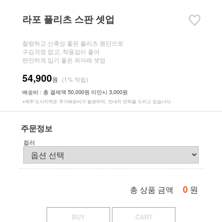
라포 플리츠 스판 셋업
찰랑하고 신축성 좋은 플리츠 원단으로
구김걱정 없고, 착용감이 좋아
편안하게 입기 좋은 위아래 셋업
54,900
원
(1% 적립)
배송비 : 총 결제액 50,000원 미만시 3,000원
※제주/도서지역은 추가배송비가 발생하며, 안내차 연락을 드리고 있습니다.
주문정보
컬러
0
원
총 상품 금액
BUY
CART