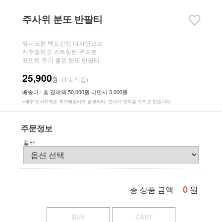
주사위 분또 반팔티
유니크한 백프린팅 디자인으로
캐주얼하고 스트릿한 무드로
포인트 주기 좋은 분또 반팔티
25,900
원
(1% 적립)
배송비 : 총 결제액 50,000원 미만시 3,000원
※제주/도서지역은 추가배송비가 발생하며, 안내차 연락을 드리고 있습니다.
주문정보
컬러
0
원
총 상품 금액
BUY
CART