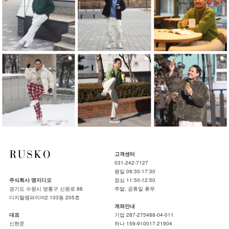
고객센터
031-242-7127
평일 09:30-17:30
주식회사 명지디오
점심 11:50-12:50
경기도 수원시 영통구 신원로 88
주말, 공휴일 휴무
디지털엠파이어2 103동 205호
계좌안내
대표
기업 287-275488-04-011
신현준
하나 159-910017-21904