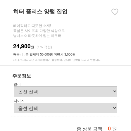
히터 플리스 양털 집업
베이직하고 따뜻한 소재!
폭넓은 사이즈와 다양한 색상으로
남녀노소 따뜻하게 입는 아우터
24,900
원
(1% 적립)
배송비 : 총 결제액 50,000원 미만시 3,000원
※제주/도서지역은 추가배송비가 발생하며, 안내차 연락을 드리고 있습니다.
주문정보
컬러
사이즈
0
원
총 상품 금액