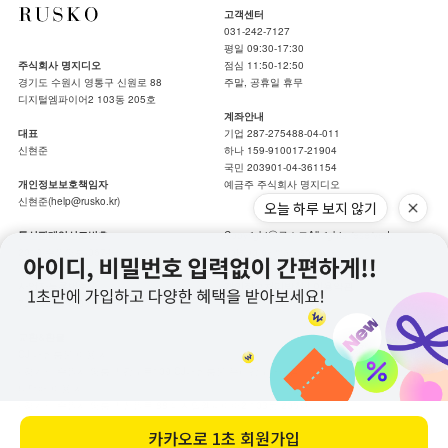
고객센터
031-242-7127
평일 09:30-17:30
주식회사 명지디오
점심 11:50-12:50
경기도 수원시 영통구 신원로 88
주말, 공휴일 휴무
디지털엠파이어2 103동 205호
계좌안내
대표
기업 287-275488-04-011
신현준
하나 159-910017-21904
국민 203901-04-361154
개인정보보호책임자
예금주 주식회사 명지디오
신현준(help@rusko.kr)
오늘 하루 보지 않기
통신판매업신고번호
Copyrightⓒ루스코All rights reserved.
2019-수원영통-0674
hotsing by makeshop.
사업자등록번호
개인정보처리방침
|
이용약관
739-86-00489
교환&환불
CJ 대한통운 이용 시
- 경기도 수원시 영통구 광교로109 CJ대한통운 우리광교대리점
타택배 이용 시
- 경기도 수원시 영통구 신원로 88 디지털엠파이어2 103동 205호
카카오로
1초 회원가입