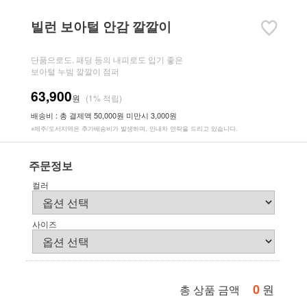
빌런 보아털 안감 깔깔이
단품으로도, 패딩 등의 내피로도 입기 좋은
보아털 누빔 깔깔이 점퍼
63,900
원
(1% 적립)
배송비 : 총 결제액 50,000원 미만시 3,000원
※제주/도서지역은 추가배송비가 발생하며, 안내차 연락을 드리고 있습니다.
주문정보
컬러
사이즈
0
원
총 상품 금액