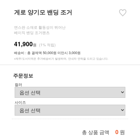
게로 양기모 밴딩 조거
면스판 소재로 활동성이 뛰어난
베이직 밴딩 조거팬츠
41,900
원
(1% 적립)
배송비 : 총 결제액 50,000원 미만시 3,000원
※제주/도서지역은 추가배송비가 발생하며, 안내차 연락을 드리고 있습니다.
주문정보
컬러
사이즈
0
원
총 상품 금액