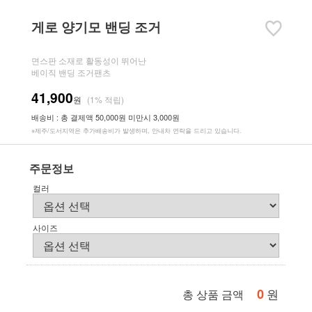
게로 양기모 밴딩 조거
면스판 소재로 활동성이 뛰어난
베이직 밴딩 조거팬츠
41,900
원
(1% 적립)
배송비 : 총 결제액 50,000원 미만시 3,000원
※제주/도서지역은 추가배송비가 발생하며, 안내차 연락을 드리고 있습니다.
주문정보
컬러
사이즈
0
원
총 상품 금액