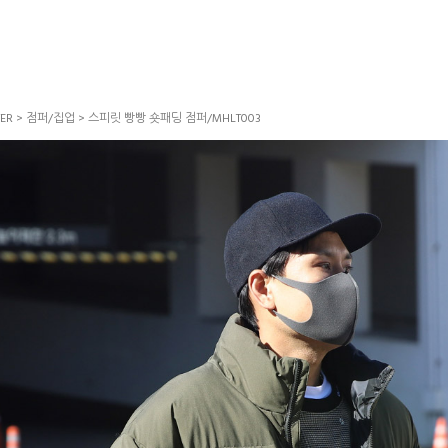
ER
>
점퍼/집업
> 스피릿 빵빵 숏패딩 점퍼/MHLT003