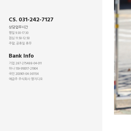
CS. 031-242-7127
상담업무시간
평일 9:30-17:30
점심 11:50-12:50
주말, 공휴일 휴무
_
Bank Info
기업 287-275488-04-011
하나 159-910017-21904
국민 203901-04-361154
예금주 주식회사 명지디오
_
_
_