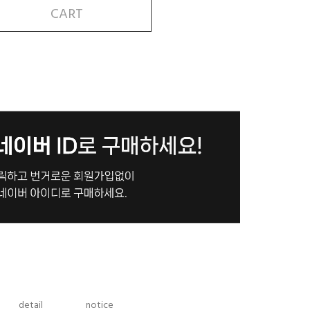
CART
detail
notice