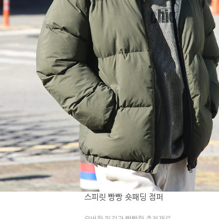
스피릿 빵빵 숏패딩 점퍼