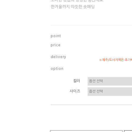
오버한 핏감과 빵빵한 충전재로
한겨울까지 따뜻한 숏패딩
p o i n t
p r i c e
d e l i v e r y
※제주/도서지역은 추가배
o p t i o n
컬러
사이즈