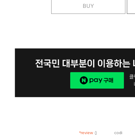
BUY
*review
()
codi