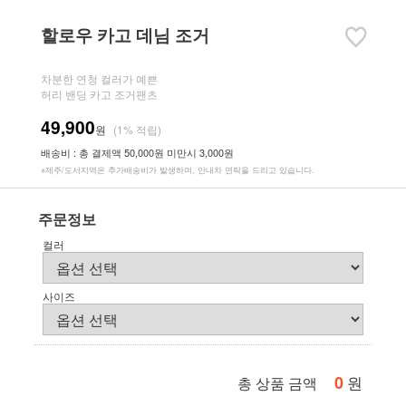
할로우 카고 데님 조거
차분한 연청 컬러가 예쁜
허리 밴딩 카고 조거팬츠
49,900
원
(1% 적립)
배송비 : 총 결제액 50,000원 미만시 3,000원
※제주/도서지역은 추가배송비가 발생하며, 안내차 연락을 드리고 있습니다.
주문정보
컬러
사이즈
0
원
총 상품 금액