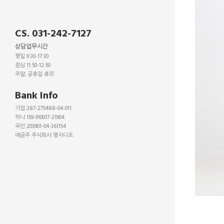
CS. 031-242-7127
상담업무시간
평일 9:30-17:30
점심 11:50-12:50
주말, 공휴일 휴무
_
Bank Info
기업 287-275488-04-011
하나 159-910017-21904
국민 203901-04-361154
예금주 주식회사 명지디오
_
_
_