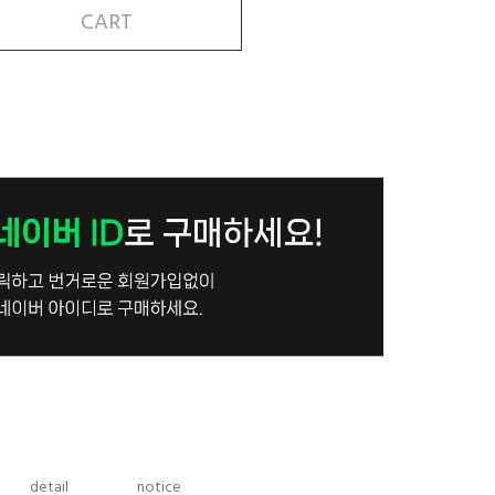
CART
detail
notice