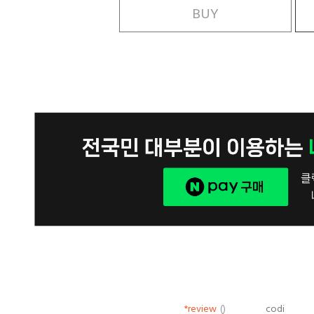
BUY
*review
()
codi