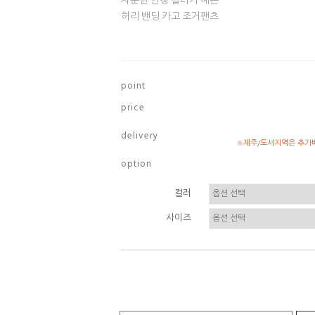
차분한 연청 컬러가 예쁜
허리 밴딩 카고 조거팬츠
p o i n t
p r i c e
d e l i v e r y
※제주/도서지역은 추가배
o p t i o n
컬러
사이즈