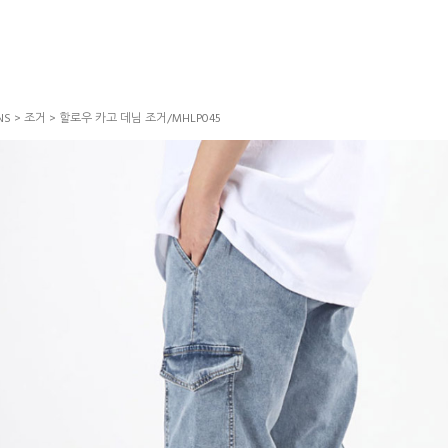
NS
>
조거
> 할로우 카고 데님 조거/MHLP045