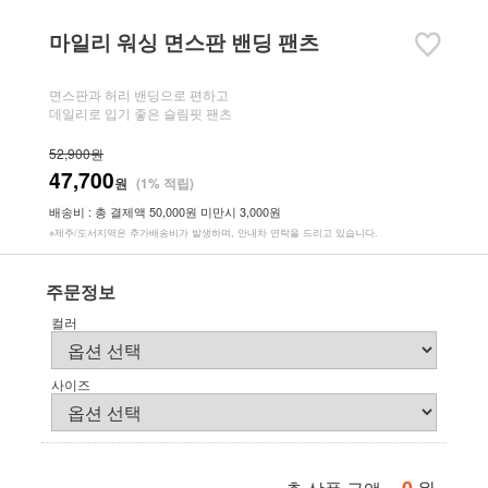
마일리 워싱 면스판 밴딩 팬츠
면스판과 허리 밴딩으로 편하고
데일리로 입기 좋은 슬림핏 팬츠
52,900원
47,700
원
(1% 적립)
배송비 : 총 결제액 50,000원 미만시 3,000원
※제주/도서지역은 추가배송비가 발생하며, 안내차 연락을 드리고 있습니다.
주문정보
컬러
사이즈
원