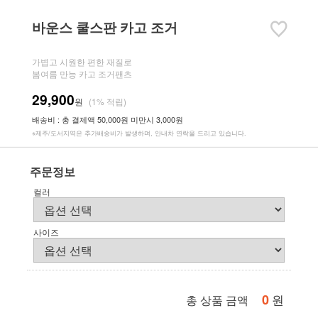
바운스 쿨스판 카고 조거
가볍고 시원한 편한 재질로
봄여름 만능 카고 조거팬츠
29,900
원
(1% 적립)
배송비 : 총 결제액 50,000원 미만시 3,000원
※제주/도서지역은 추가배송비가 발생하며, 안내차 연락을 드리고 있습니다.
주문정보
컬러
사이즈
0
원
총 상품 금액