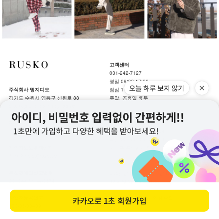
고객센터
031-242-7127
평일 09:30-17:30
주식회사 명지디오
점심 11:50-12:50
경기도 수원시 영통구 신원로 88
주말, 공휴일 휴무
디지털엠파이어2 103동 205호
계좌안내
오늘 하루 보지 않기
대표
기업 287-275488-04-011
신현준
하나 159-910017-21904
국민 203901-04-361154
개인정보보호책임자
예금주 주식회사 명지디오
신현준(help@rusko.kr)
통신판매업신고번호
Copyrightⓒ루스코All rights reserved.
2019-수원영통-0674
hotsing by makeshop.
사업자등록번호
개인정보처리방침
|
이용약관
739-86-00489