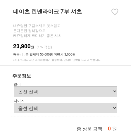
데이츠 린넨라이크 7부 셔츠
내츄럴한 구김소재로 멋스럽고
톤다운된 컬러감으로
캐쥬얼하게 코디하기 좋은 셔츠
23,900
원
(1% 적립)
배송비 : 총 결제액 50,000원 미만시 3,000원
※제주/도서지역은 추가배송비가 발생하며, 안내차 연락을 드리고 있습니다.
주문정보
컬러
사이즈
0
원
총 상품 금액