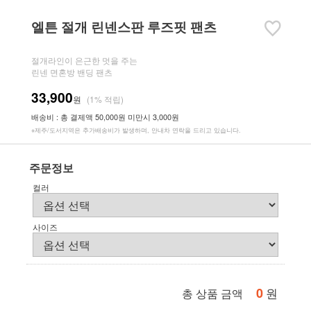
엘튼 절개 린넨스판 루즈핏 팬츠
절개라인이 은근한 멋을 주는
린넨 면혼방 밴딩 팬츠
33,900
원
(1% 적립)
배송비 : 총 결제액 50,000원 미만시 3,000원
※제주/도서지역은 추가배송비가 발생하며, 안내차 연락을 드리고 있습니다.
주문정보
컬러
사이즈
0
원
총 상품 금액