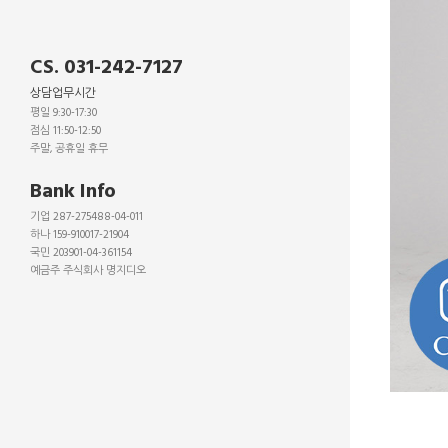
CS. 031-242-7127
상담업무시간
평일 9:30-17:30
점심 11:50-12:50
주말, 공휴일 휴무
_
Bank Info
기업 287-275488-04-011
하나 159-910017-21904
국민 203901-04-361154
예금주 주식회사 명지디오
_
_
_