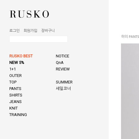
로그인
회원가입
장바구니
하의 PANT
RUSKO BEST
NOTICE
NEW 5%
QnA
1+1
REVIEW
OUTER
TOP
SUMMER
PANTS
세일코너
SHIRTS
JEANS
KNIT
TRAINING