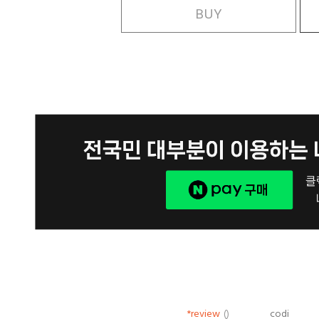
BUY
*review
()
codi