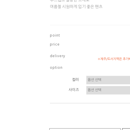
부드럽고 찰랑한 소재로
여름철 시원하게 입기 좋은 팬츠
p o i n t
p r i c e
d e l i v e r y
※제주/도서지역은 추가배
o p t i o n
컬러
사이즈