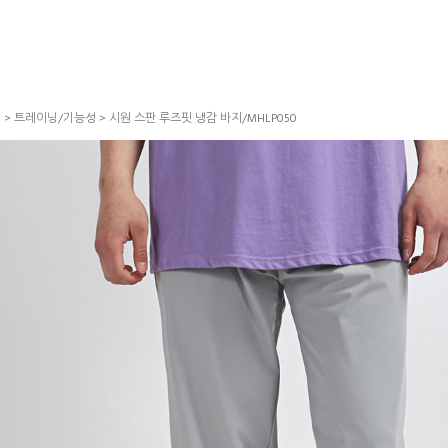
S
>
트레이닝/기능성
> 시원 스판 루즈핏 냉감 바지/MHLP050