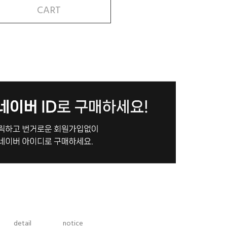
CART
detail
notice