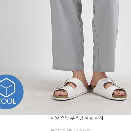
시원 스판 루즈핏 냉감 바지