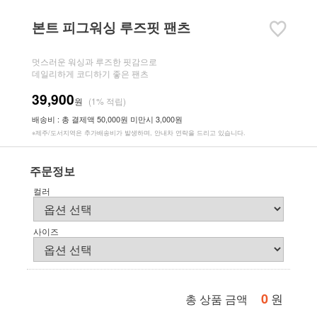
본트 피그워싱 루즈핏 팬츠
멋스러운 워싱과 루즈한 핏감으로
데일리하게 코디하기 좋은 팬츠
39,900
원
(1% 적립)
배송비 : 총 결제액 50,000원 미만시 3,000원
※제주/도서지역은 추가배송비가 발생하며, 안내차 연락을 드리고 있습니다.
주문정보
컬러
사이즈
0
원
총 상품 금액