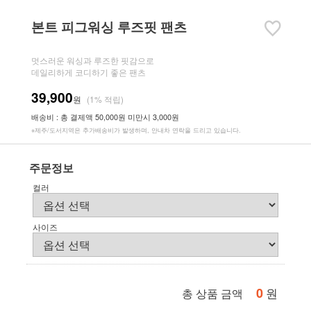
본트 피그워싱 루즈핏 팬츠
멋스러운 워싱과 루즈한 핏감으로
데일리하게 코디하기 좋은 팬츠
39,900
원
(1% 적립)
배송비 : 총 결제액 50,000원 미만시 3,000원
※제주/도서지역은 추가배송비가 발생하며, 안내차 연락을 드리고 있습니다.
주문정보
컬러
사이즈
0
원
총 상품 금액