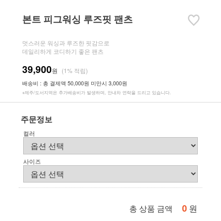
본트 피그워싱 루즈핏 팬츠
멋스러운 워싱과 루즈한 핏감으로
데일리하게 코디하기 좋은 팬츠
39,900
원
(1% 적립)
배송비 : 총 결제액 50,000원 미만시 3,000원
※제주/도서지역은 추가배송비가 발생하며, 안내차 연락을 드리고 있습니다.
주문정보
컬러
사이즈
0
원
총 상품 금액