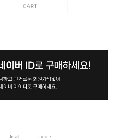
CART
detail
notice