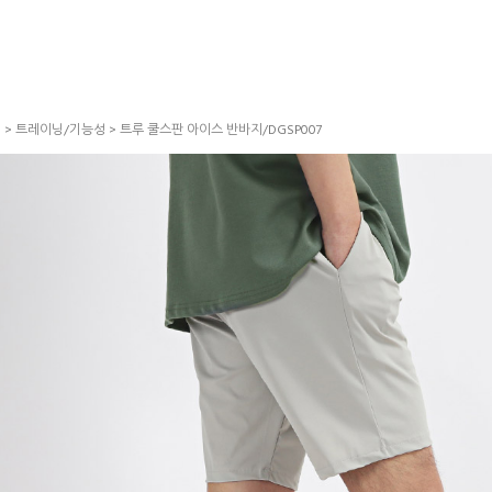
S
>
트레이닝/기능성
> 트루 쿨스판 아이스 반바지/DGSP007