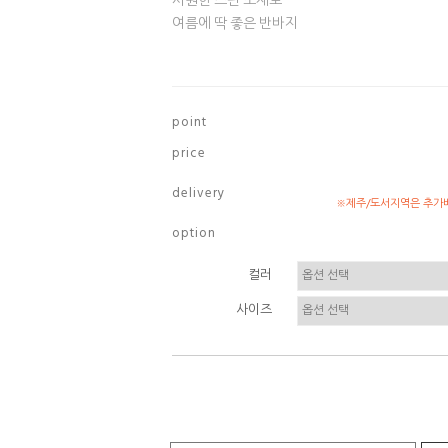
시원한 스판 소재로
여름에 딱 좋은 반바지
p o i n t
p r i c e
d e l i v e r y
※제주/도서지역은 추가배
o p t i o n
컬러
사이즈