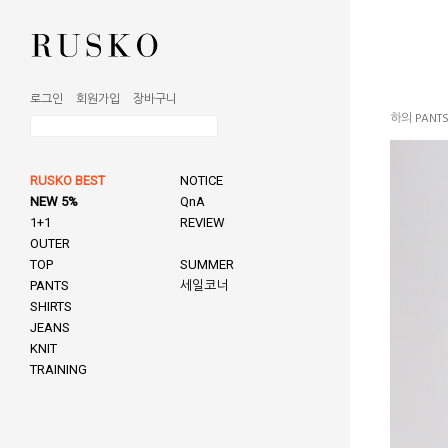
로그인
회원가입
장바구니
하의 PANT
RUSKO BEST
NOTICE
NEW 5%
QnA
1+1
REVIEW
OUTER
TOP
SUMMER
PANTS
세일코너
SHIRTS
JEANS
KNIT
TRAINING