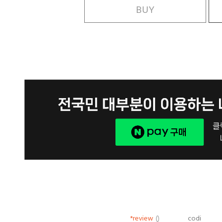
BUY
*review
()
codi