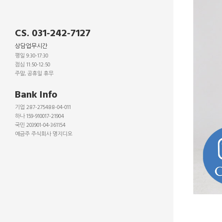
CS. 031-242-7127
상담업무시간
평일 9:30-17:30
점심 11:50-12:50
주말, 공휴일 휴무
_
Bank Info
기업 287-275488-04-011
하나 159-910017-21904
국민 203901-04-361154
예금주 주식회사 명지디오
_
_
_