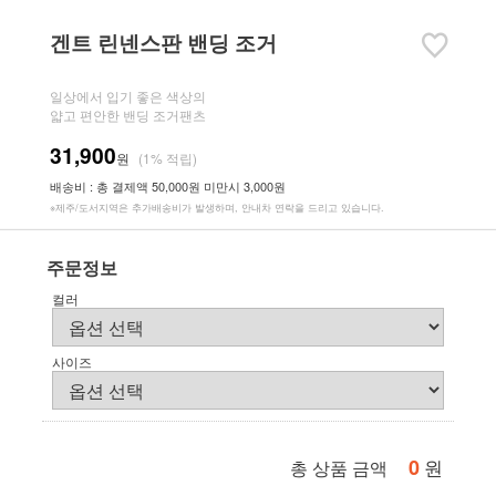
겐트 린넨스판 밴딩 조거
일상에서 입기 좋은 색상의
얇고 편안한 밴딩 조거팬츠
31,900
원
(1% 적립)
배송비 : 총 결제액 50,000원 미만시 3,000원
※제주/도서지역은 추가배송비가 발생하며, 안내차 연락을 드리고 있습니다.
주문정보
컬러
사이즈
0
원
총 상품 금액