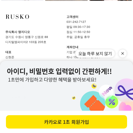
고객센터
031-242-7127
평일 09:30-17:30
주식회사 명지디오
점심 11:50-12:50
경기도 수원시 영통구 신원로 88
주말, 공휴일 휴무
디지털엠파이어2 103동 205호
계좌안내
대표
기업 287-275488-04-011
오늘 하루 보지 않기
신현준
하나 159-910017-21904
국민 203901-04-361154
개인정보보호책임자
예금주 주식회사 명지디오
신현준(help@rusko.kr)
통신판매업신고번호
Copyrightⓒ루스코All rights reserved.
2019-수원영통-0674
hotsing by makeshop.
사업자등록번호
개인정보처리방침
|
이용약관
739-86-00489
교환&환불
CJ 대한통운 이용 시
카카오로
1초 회원가입
- 경기도 수원시 영통구 광교로109 CJ대한통운 우리광교대리점
타택배 이용 시
- 경기도 수원시 영통구 신원로 88 디지털엠파이어2 103동 205호