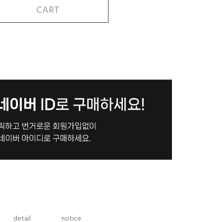
CART
detail
notice