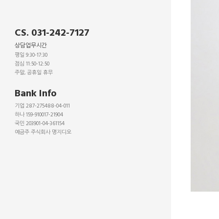
CS. 031-242-7127
상담업무시간
평일 9:30-17:30
점심 11:50-12:50
주말, 공휴일 휴무
_
Bank Info
기업 287-275488-04-011
하나 159-910017-21904
국민 203901-04-361154
예금주 주식회사 명지디오
_
_
_