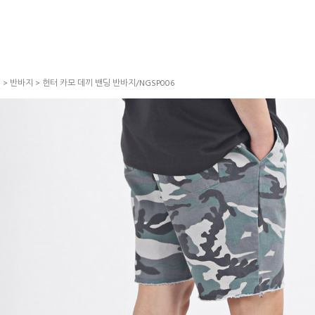
S
>
반바지
> 헌터 카모 데끼 밴딩 반바지/NGSP006