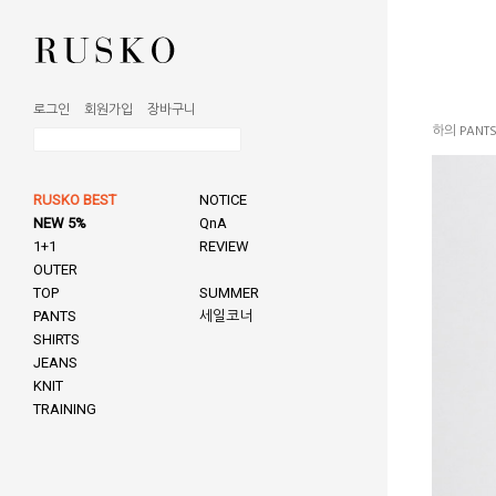
로그인
회원가입
장바구니
하의 PANT
RUSKO BEST
NOTICE
NEW 5%
QnA
1+1
REVIEW
OUTER
TOP
SUMMER
PANTS
세일코너
SHIRTS
JEANS
KNIT
TRAINING