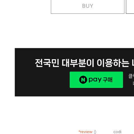
BUY
*review
()
codi