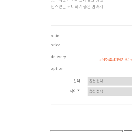
멋스러운 카모패턴과 밑단 컷팅으로
센스있는 코디하기 좋은 반바지
p o i n t
p r i c e
d e l i v e r y
※제주/도서지역은 추가배
o p t i o n
컬러
사이즈