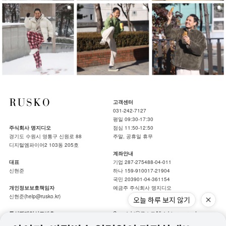
고객센터
031-242-7127
평일 09:30-17:30
주식회사 명지디오
점심 11:50-12:50
경기도 수원시 영통구 신원로 88
주말, 공휴일 휴무
디지털엠파이어2 103동 205호
계좌안내
대표
기업 287-275488-04-011
신현준
하나 159-910017-21904
국민 203901-04-361154
개인정보보호책임자
예금주 주식회사 명지디오
신현준(help@rusko.kr)
오늘 하루 보지 않기
통신판매업신고번호
Copyrightⓒ루스코All rights reserved.
2019-수원영통-0674
hotsing by makeshop.