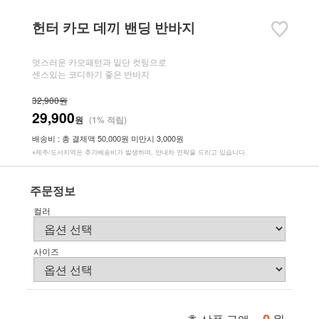
헌터 카모 데끼 밴딩 반바지
멋스러운 카모패턴과 밑단 컷팅으로
센스있는 코디하기 좋은 반바지
32,900원
29,900
원
(1% 적립)
배송비 : 총 결제액 50,000원 미만시 3,000원
※제주/도서지역은 추가배송비가 발생하며, 안내차 연락을 드리고 있습니다.
주문정보
컬러
사이즈
원