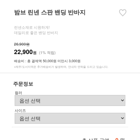
밤브 린넨 스판 밴딩 반바지
린넨소재로 시원하게!
데일리로 좋은 밴딩 반바지
26,900원
22,900
원
(1% 적립)
배송비 : 총 결제액 50,000원 미만시 3,000원
※제주/도서지역은 추가배송비가 발생하며, 안내차 연락을 드리고 있습니다.
주문정보
컬러
사이즈
원