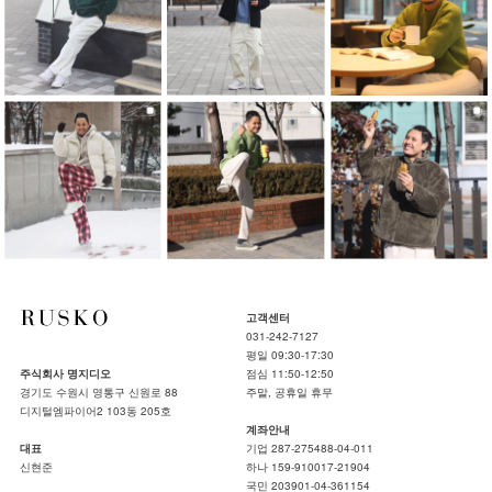
고객센터
031-242-7127
평일 09:30-17:30
주식회사 명지디오
점심 11:50-12:50
경기도 수원시 영통구 신원로 88
주말, 공휴일 휴무
디지털엠파이어2 103동 205호
계좌안내
대표
기업 287-275488-04-011
신현준
하나 159-910017-21904
국민 203901-04-361154