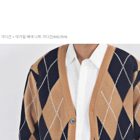
>
가디건
> 아가일 배색 니트 가디건/KKLT016