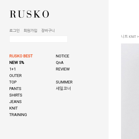
로그인
회원가입
장바구니
니트 KNIT
RUSKO BEST
NOTICE
NEW 5%
QnA
1+1
REVIEW
OUTER
TOP
SUMMER
PANTS
세일코너
SHIRTS
JEANS
KNIT
TRAINING