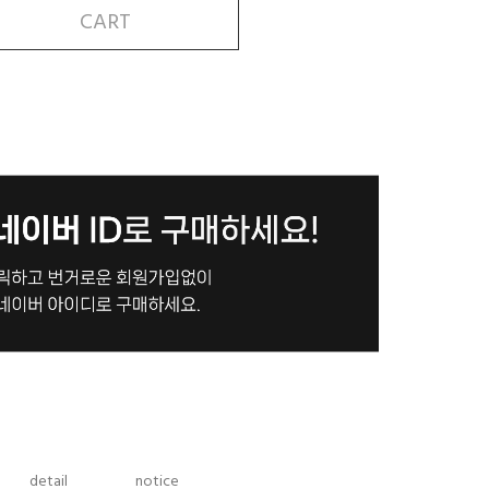
CART
detail
notice