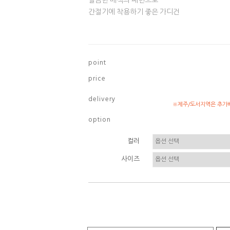
깔끔한 배색의 패턴으로
간절기에 착용하기 좋은 가디건
p o i n t
p r i c e
d e l i v e r y
※제주/도서지역은 추가배
o p t i o n
컬러
사이즈