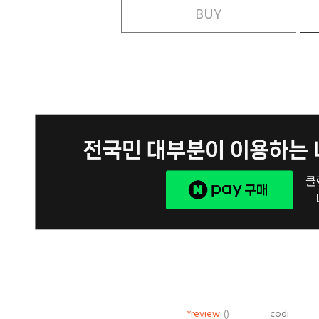
BUY
*review
()
codi