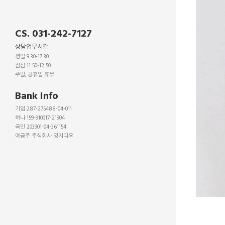
CS. 031-242-7127
상담업무시간
평일 9:30-17:30
점심 11:50-12:50
주말, 공휴일 휴무
_
Bank Info
기업 287-275488-04-011
하나 159-910017-21904
국민 203901-04-361154
예금주 주식회사 명지디오
_
_
_