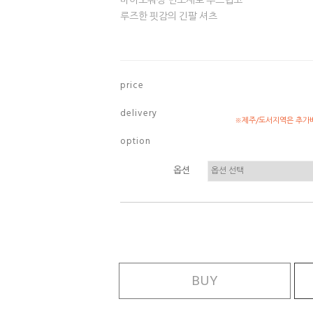
바이오워싱 면소재로 부드럽고
루즈한 핏감의 긴팔 셔츠
p r i c e
d e l i v e r y
※제주/도서지역은 추가배
o p t i o n
옵션
BUY