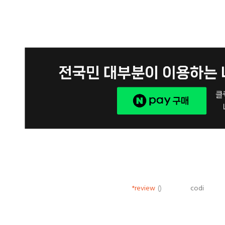
*review
()
codi