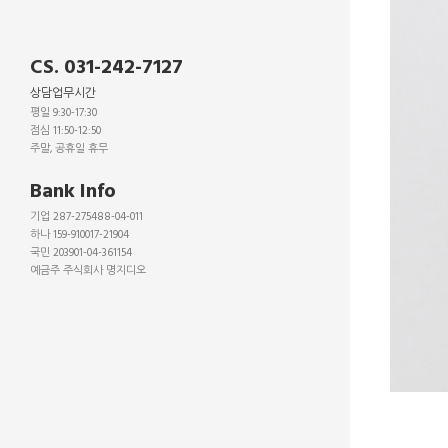
CS. 031-242-7127
상담업무시간
평일 9:30-17:30
점심 11:50-12:50
주말, 공휴일 휴무
_
Bank Info
기업 287-275488-04-011
하나 159-910017-21904
국민 203901-04-361154
예금주 주식회사 명지디오
_
_
_